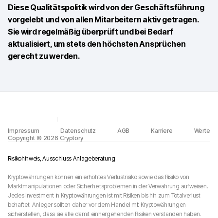
Diese Qualitätspolitik wird von der Geschäftsführung
vorgelebt und von allen Mitarbeitern aktiv getragen.
Sie wird regelmäßig überprüft und bei Bedarf
aktualisiert, um stets den höchsten Ansprüchen
gerecht zu werden.
Impressum
Datenschutz
AGB
Karriere
Werte
Copyright © 2026 Cryptory
Risikohinweis, Ausschluss Anlageberatung
Kryptowährungen können ein erhöhtes Verlustrisiko sowie das Risiko von
Marktmanipulationen oder Sicherheitsproblemen in der Verwahrung aufweisen.
Jedes Investment in Kryptowährungen ist mit Risiken bis hin zum Totalverlust
behaftet. Anleger sollten daher vor dem Handel mit Kryptowährungen
sicherstellen, dass sie alle damit einhergehenden Risiken verstanden haben.